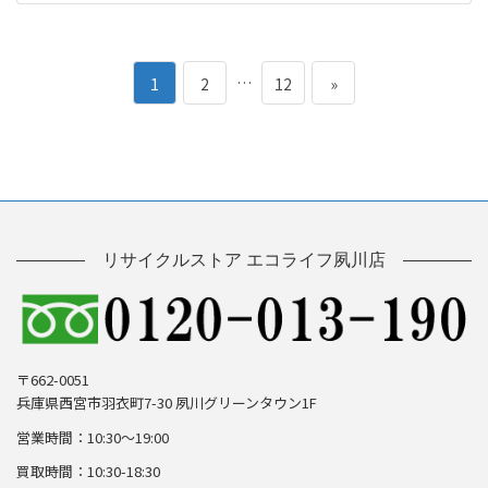
ペ
ー
ペ
ペ
…
ペ
1
2
12
»
ジ
ー
ー
ー
送
ジ
ジ
ジ
り
リサイクルストア エコライフ夙川店
〒662-0051
兵庫県西宮市羽衣町7-30 夙川グリーンタウン1F
営業時間：10:30～19:00
買取時間：10:30-18:30