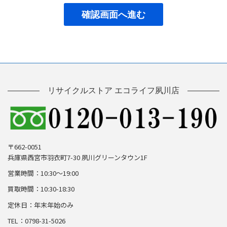
「個人情報」とは，個人情報保護法にいう「個人情報」を指
すものとし，生存する個人に関する情報であって，当該情報
に含まれる氏名，生年月日，住所，電話番号，連絡先その他
の記述等により特定の個人を識別できる情報及び容貌，指
紋，声紋にかかるデータ，及び健康保険証の保険者番号など
の当該情報単体から特定の個人を識別できる情報（個人識別
情報）を指します。
リサイクルストア エコライフ夙川店
第3条（個人情報の収集方法）
当社は，ユーザーが利用登録をする際に氏名，生年月日，住
所，電話番号，メールアドレス，銀行口座番号，クレジット
カード番号，運転免許証番号などの個人情報をお尋ねするこ
とがあります。また，ユーザーと提携先などとの間でなされ
〒662-0051
たユーザーの個人情報を含む取引記録や決済に関する情報を,
兵庫県西宮市羽衣町7-30 夙川グリーンタウン1F
当社の提携先（情報提供元，広告主，広告配信先などを含み
営業時間：10:30～19:00
ます。以下，｢提携先｣といいます。）などから収集すること
があります。
買取時間：10:30-18:30
第4条（個人情報を収集・利用する目的）
定休日：年末年始のみ
TEL：0798-31-5026
当社が個人情報を収集・利用する目的は，以下のとおりで