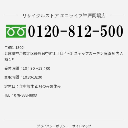
す。
当社サービスの提供・運営のため
リサイクルストア エコライフ神戸岡場店
ユーザーからのお問い合わせに回答するため（本人確認
を行うことを含む）
ユーザーが利用中のサービスの新機能，更新情報，キャ
ンペーン等及び当社が提供する他のサービスの案内のメ
〒651-1302
ールを送付するため
兵庫県神戸市北区藤原台中町１丁目４−１ ステップガーデン藤原台 内 A
メンテナンス，重要なお知らせなど必要に応じたご連絡
棟１F
のため
受付時間：10：30～19：00
利用規約に違反したユーザーや，不正・不当な目的でサ
ービスを利用しようとするユーザーの特定をし，ご利用
買取時間：10:30-18:30
をお断りするため
定休日：年中無休 正月のみお休み
ユーザーにご自身の登録情報の閲覧や変更，削除，ご利
用状況の閲覧を行っていただくため
TEL：078-982-8803
有料サービスにおいて，ユーザーに利用料金を請求する
ため
上記の利用目的に付随する目的
第5条（利用目的の変更）
プライバシーポリシー
サイトマップ