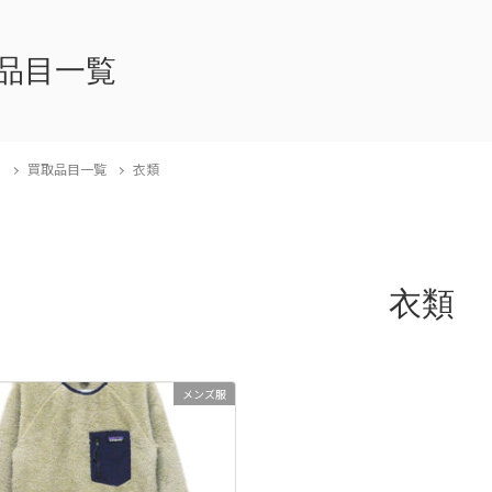
品目一覧
E
買取品目一覧
衣類
衣類
メンズ服