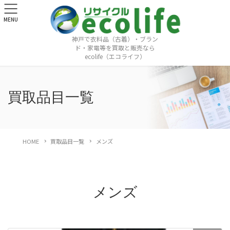
MENU
神戸で衣料品（古着）・ブラン
ド・家電等を買取と販売なら
ecolife（エコライフ）
買取品目一覧
HOME
買取品目一覧
メンズ
メンズ