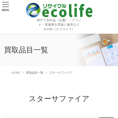
MENU
神戸で衣料品（古着）・ブラン
ド・家電等を買取と販売なら
ecolife（エコライフ）
買取品目一覧
HOME
買取品目一覧
スターサファイア
スターサファイア