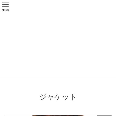
MENU
神戸で衣料品（古着）・ブラン
ド・家電等を買取と販売なら
ecolife（エコライフ）
買取品目一覧
HOME
買取品目一覧
ジャケット
ジャケット