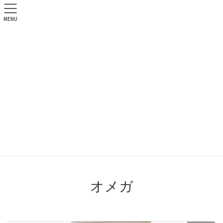
MENU
神戸で衣料品（古着）・ブラン
ド・家電等を買取と販売なら
ecolife（エコライフ）
買取品目一覧
HOME
買取品目一覧
オメガ
オメガ