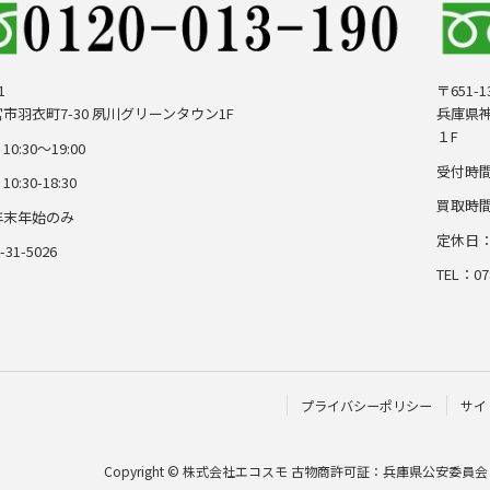
1
〒651-1
市羽衣町7-30 夙川グリーンタウン1F
兵庫県神
１F
:30～19:00
受付時間
:30-18:30
買取時間：
年末年始のみ
定休日
-31-5026
TEL：07
プライバシーポリシー
サイ
Copyright © 株式会社エコスモ 古物商許可証：兵庫県公安委員会 第6312-00