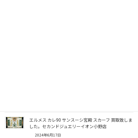
住所
兵庫県小野市王子町868-1 イオン小野店西館 2階
電話番号
0794-62-7377
営業時間
10:00～1８:00
定休日
年中無休
買取フォー
買取フォームからの買取は24時間受け付けていま
ム
す。
古物商許可
兵庫県公安委員会 第6312-0030-0018号
証
関連記事一覧
エルメス カレ90 サンスーシ宮殿 スカーフ 買取致しま
した。セカンドジュエリーイオン小野店
2024年6月17日